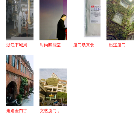
道的新加坡
一木皆南洋
美结合厦门
洋担当与未
· 厦门南洋
南洋
来图景
风情
浙江下城周
时尚赋能室
厦门璞真食
出逃厦门
边与厦门南
内装饰，设
品｜糖酒食
华新路的南
洋 商务中
计融合行业
品全品类招
洋旧梦
心空调收购
发展——以
商产品信息
市场价格行
厦门南洋为
一览（厦门
情分析
例
南洋站·火
爆招商）
走進金門古
文艺厦门，
樸時光 避
许你一场吃
開人潮發現
货之旅——