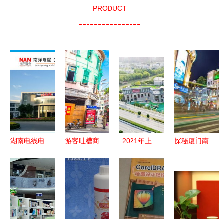
PRODUCT
----------------
湖南电线电
游客吐槽商
2021年上
探秘厦门南
缆与厦门南
业街太商
海16所幼儿
洋风情 一
洋电缆 行
业，厦门中
园学位空余
次文化与美
业领先品牌
山路有点
信息汇总，
食的穿越之
的高清图集
冤，出厦门
含插班名额
旅
解析
南洋
与报名入