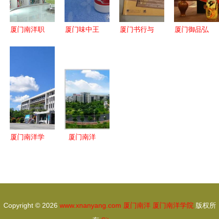
口，附厦门
南洋参考
厦门南洋职
厦门味中王
厦门书行与
厦门御品弘
业学院 校
食品 南洋
孔夫子旧书
茶业 南洋
园信息全览
风味的匠心
网 南洋情
风味与闽茶
传承与创新
怀下的淘书
文化的优雅
之旅
融合
厦门南洋学
厦门南洋
院 锻造卓
对不起，从
越双师队
今天起请叫
伍，荣登全
我新一线城
国百强民办
市
Copyright © 2026
www.xnanyang.com
厦门南洋
厦门南洋学院
版权所
榜首