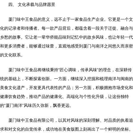
四、 文化承载与品牌愿景
厦门味中王食品的意义，远不止于一家食品生产企业。它更是一个文
化的记录者和传播者。每一款产品背后，都蕴含着一段关于迁徙、融合与
乡愁的故事。它让老一辈华侨能品味到记忆中的故乡风味，也让年轻一代
和更多消费者，能够通过味蕾，直观地感受到厦门与南洋之间悠久而亲密
的文化联系。
厦门味中王食品将继续秉持“匠心调味，传承风味”的理念，在深耕传
统的基础上，不断探索创新。一方面，继续深入挖掘和梳理南洋与闽南的
美食文化遗产，开发更具代表性的产品；另一方面，积极拥抱市场变化和
健康饮食趋势，推动产品的健康化、高端化与个性化升级，让这份独特
的“厦门南洋”风味历久弥新，飘香更远。
厦门味中王食品有限公司，以其对风味的深刻理解、对品质的执着追
求和对文化的自觉传承，成功地在美食版图上刻画出了一个鲜明的坐标。