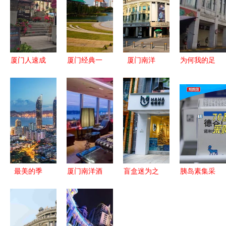
厦门人速成
厦门经典一
厦门南洋
为何我的足
指南 南洋
日游 炮台
用味蕾丈量
迹遍布四
印记与在地
古韵、渔村
八条街的风
方，却独独
生活
风情与南洋
情
未至厦门？
记忆
最美的季
厦门南洋酒
盲盒迷为之
胰岛素集采
节，遇见最
店 潮酷
疯狂！厦门
落地厦门
美的厦门
与“土味”的
岛外南洋餐
平均降幅
碰撞，好评
厅藏一面泡
48%，76家