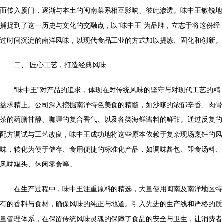
而传入厦门，逐渐与本土的闽南菜系相互影响、彼此渗透。味中王敏锐地
捕捉到了这一历史与文化的交融点，以“味中王”为品牌，立志于将这份经
过时间沉淀的南洋风味，以现代食品工业的方式加以提炼、固化和创新。
二、 匠心工艺，打造经典风味
“味中王”对产品的追求，体现在对传统风味的坚守与对现代工艺的精
益求精上。公司深入挖掘南洋特色美食的精髓，如沙嗲的浓郁辛香、肉骨
茶的药膳甘醇、咖喱的复合香气、以及各类海鲜酱料的鲜甜。通过反复的
配方调试与工艺改良，味中王成功地将这些原本依赖于复杂现场烹饪的风
味，转化为便于储存、食用便捷的标准化产品，如调味酱包、即食汤料、
风味罐头、休闲零食等。
在生产过程中，味中王注重原料的精选，大量使用闽南及南洋地区特
有的香料与食材，确保风味的纯正与地道。引入先进的生产线和严格的质
量管理体系，在保留传统风味灵魂的保障了食品的安全与卫生，让消费者