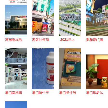
湖南电线电
游客吐槽商
2021年上
探秘厦门南
缆与厦门南
业街太商
海16所幼儿
洋风情 一
洋电缆 行
业，厦门中
园学位空余
次文化与美
业领先品牌
山路有点
信息汇总，
食的穿越之
的高清图集
冤，出厦门
含插班名额
旅
解析
南洋
与报名入
口，附厦门
南洋参考
厦门南洋职
厦门味中王
厦门书行与
厦门御品弘
业学院 校
食品 南洋
孔夫子旧书
茶业 南洋
园信息全览
风味的匠心
网 南洋情
风味与闽茶