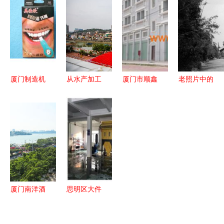
发供应与谷
厂商与批发
致与美好
爆厦门上班
瀑环保、厦
服务商
族活动热潮
门南洋的行
业关联
厦门制造机
从水产加工
厦门市顺鑫
老照片中的
械产品批发
厂到城市新
卷闸门厂
时空印记
与供应 聚
地标 厦门
一站式批发
清末汕头，
焦厦门南洋
南洋文创园
各类优质门
中国犹太人
的产业机遇
的青年文化
业产品
的世界远航
引力场
厦门南洋酒
思明区大件
店露台餐厅
垃圾处理中
人均70元，
心正式投