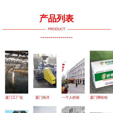
产品列表
PRODUCT
----------------
厦门工厂化
厦门南洋
一个人的南
厦门脚哈哈
水产养殖设
2017年领
洋时光 在
携手e部落
备价格、批
先的陪护工
厦门拥抱精
3折优惠引