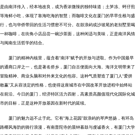
是由南洋传入，经本地改良，成为香浓微辣的独特味道；土笋冻、蚵仔煎
等海鲜小吃，体现了靠海吃海的智慧；而咖啡文化在厦门的早早生根与盛
行，也与华侨带回的生活习惯密不可分。在鼓浪屿或沙坡尾的老别墅里喝
一杯咖啡，在街角小店品尝一碗沙茶面，这种闲适与美味，正是南洋风情
与闽南生活哲学的结合。
厦门的精神内核里，蕴含着“南洋”赋予的开放与进取。作为中国最早
的通商口岸之一，也是著名侨乡，厦门自古便面向大海。海洋文明带来了
冒险精神、商业头脑和对外来文化的包容。这种气质塑造了厦门人“爱拼
敢赢”又从容淡定的性格，也使得这座城市在中国改革开放进程中始终站
在前沿。今日的厦门，经济特区活力四射，高素质高颜值现代化国际化城
市的目标，正是这种开放基因在新时代的延续。
厦门的魅力远不止于此。它有“海上花园”鼓浪屿的琴声悠扬，有环岛
路椰风海韵的骑行浪漫，有南普陀寺的晨钟暮鼓与虔诚香火，有厦门大学