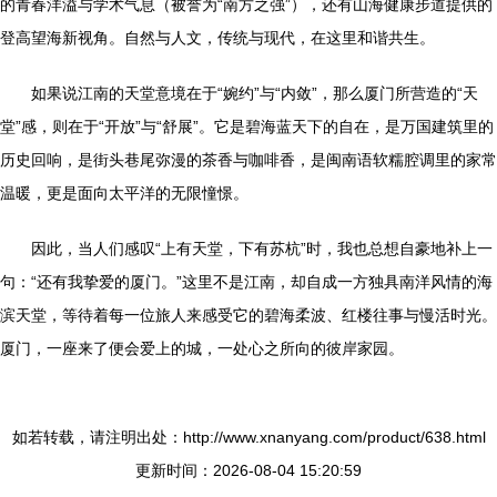
的青春洋溢与学术气息（被誉为“南方之强”），还有山海健康步道提供的
登高望海新视角。自然与人文，传统与现代，在这里和谐共生。
如果说江南的天堂意境在于“婉约”与“内敛”，那么厦门所营造的“天
堂”感，则在于“开放”与“舒展”。它是碧海蓝天下的自在，是万国建筑里的
历史回响，是街头巷尾弥漫的茶香与咖啡香，是闽南语软糯腔调里的家常
温暖，更是面向太平洋的无限憧憬。
因此，当人们感叹“上有天堂，下有苏杭”时，我也总想自豪地补上一
句：“还有我挚爱的厦门。”这里不是江南，却自成一方独具南洋风情的海
滨天堂，等待着每一位旅人来感受它的碧海柔波、红楼往事与慢活时光。
厦门，一座来了便会爱上的城，一处心之所向的彼岸家园。
如若转载，请注明出处：http://www.xnanyang.com/product/638.html
更新时间：2026-08-04 15:20:59