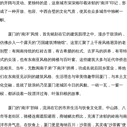
的开阔与灵动。更独特的是，这座城市深深烙印着浓郁的“南洋”印记，形
成了一种开放、包容、中西合璧的文化气质，使其在众多城市中独树一
帜。
厦门的“南洋”风情，首先铭刻在它的建筑肌理之中。漫步于鼓浪屿，
仿佛步入一个露天的“万国建筑博物馆”。这里汇聚了上千座风格迥异的老
别墅：有闽南传统的红砖古厝，有古希腊的柱式、古罗马的拱券，有哥特
式的尖顶，也有东南亚风格的骑楼与百叶窗。这些建筑大多与近代华侨息
息相关。当年，无数闽南子弟“下南洋”拼搏，功成名就后回乡置业，将他
们在东南亚见识到的建筑风格、生活理念与审美情趣带回厦门，与本土文
化交融，造就了鼓浪屿乃至厦门老城区今日的风貌。一砖一瓦，一窗一
棂，都诉说着一段漂洋过海、叶落归根的故事。
厦门的“南洋”韵味，流淌在它的市井生活与饮食文化里。中山路、八
市等老街区，骑楼连廊遮阳避雨，商铺鳞次栉比，充满了浓郁的岭南与南
洋市井气息。在饮食上，厦门更是海纳百川：沙茶面，其灵魂“沙茶酱”便