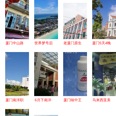
厦门中山路
世界梦号启
老厦门原生
厦门5天4晚
步行街 南
航亚洲新
态体验一日
南洋风情全
洋风情的历
篇，免费升
游 沙坡尾
攻略 玩转
史长廊
舱与买一送
渔港至闽南
鹭岛，体验
一引爆厦门
茶桌仔的南
南洋文化魅
南洋市场
洋风情探索
力
厦门南洋职
6月下南洋·
厦门味中王
马来西亚美
业学院继续
厦门篇 闽
食品与南洋
食嘉年华精
教育学院概
海侨乡情，
风情的完美
品集锦 南