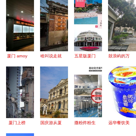
厦门 amoy
啥叫说走就
五星版厦门
鼓浪屿的万
,一座南洋
走 广州到
高北土楼
国建筑,历
风情的时尚
厦门直达只
闽南传奇秀
史的真实诉
都市 厦门
需4个站
双飞5日游
说!百年南
大学篇
200元就能
洋红砖洋
出发
楼,屿其想
念
厦门上榜
国庆游从厦
撒粉炸粉生
远华餐饮美
了!商务部
门坐船半小
产线多少钱
食产品 产